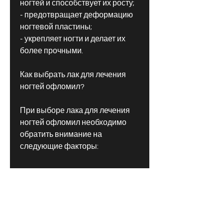
ногтей и способствует их росту;
- предотвращает деформацию 
ногтевой пластины;
- укрепляет ногти и делает их 
более прочными.
Как выбрать лак для лечения 
ногтей офломил?
При выборе лака для лечения 
ногтей офломил необходимо 
обратить внимание на 
следующие факторы:
- состав лака – он должен 
содержать антимикробные и 
противогрибковые компоненты;
- цена – лак должен быть 
доступным по цене;