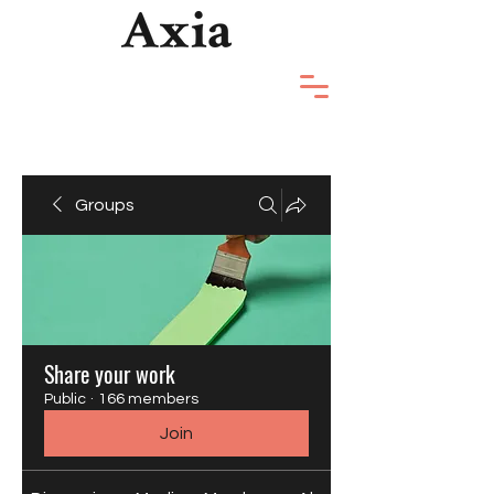
Groups
Share your work
Public
·
166 members
Join