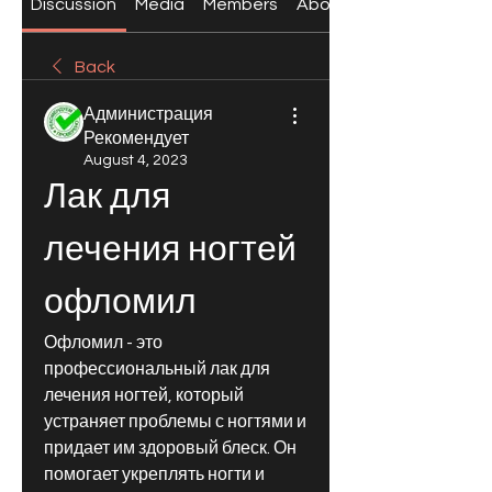
Discussion
Media
Members
About
Back
Администрация
Рекомендует
August 4, 2023
Лак для 
лечения ногтей 
офломил
Офломил - это 
профессиональный лак для 
лечения ногтей, который 
устраняет проблемы с ногтями и 
придает им здоровый блеск. Он 
помогает укреплять ногти и 