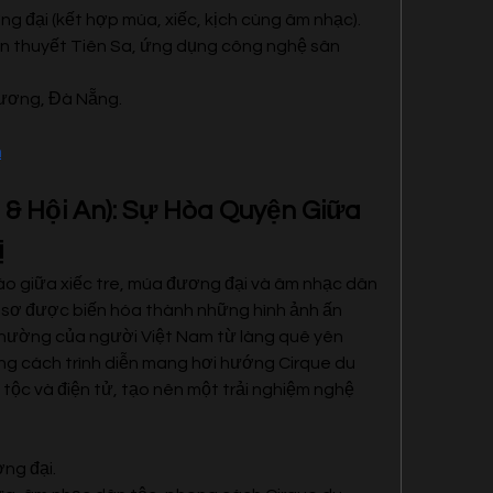
ng đại (kết hợp múa, xiếc, kịch cùng âm nhạc).
yền thuyết Tiên Sa, ứng dụng công nghệ sân 
Vương, Đà Nẵng.
m
 & Hội An): Sự Hòa Quyện Giữa 
ị
áo giữa xiếc tre, múa đương đại và âm nhạc dân 
 sơ được biến hóa thành những hình ảnh ấn 
thường của người Việt Nam từ làng quê yên 
ong cách trình diễn mang hơi hướng Cirque du 
 tộc và điện tử, tạo nên một trải nghiệm nghệ 
ơng đại.