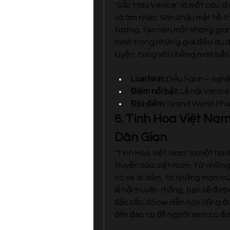
"Sắc Màu Venice" là một câu c
và âm nhạc. Sân khấu mặt hồ t
tượng, tạo nên một không gian
mình trong những giai điệu du 
luyện, cùng với những màn bắn
Loại hình:
 Diễu hành – nghệ
Điểm nổi bật:
 Lễ hội Venic
Địa điểm:
 Grand World Phú
6. Tinh Hoa Việt Nam
Dân Gian
"Tinh Hoa Việt Nam" là một hàn
truyền của Việt Nam. Từ những 
hò vè dí dỏm, từ những màn mú
lễ hội truyền thống, bạn sẽ đư
đặc sắc. Show diễn này cũng đư
đến đạo cụ để người xem có đư