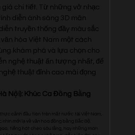
giá chi tiết. Từ những vở nhạc 
trình diễn ánh sáng 3D mãn 
diễn truyền thống đầy màu sắc 
m văn hóa Việt Nam một cách 
cùng khám phá và lựa chọn cho 
n nghệ thuật ấn tượng nhất, để 
ghệ thuật đỉnh cao mãi đọng 
Hà Nội): Khúc Ca Đồng Bằng 
thực cảnh đầu tiên trên mặt nước tại Việt Nam, 
nhìn mới lạ về văn hóa đồng bằng Bắc Bộ. 
gào, tiếng hát chèo sâu lắng, hay những màn 