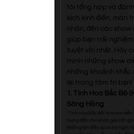
tôi tổng hợp và đánh 
kịch kinh điển, màn 
nhãn, đến các show 
giúp bạn trải nghiệ
tuyệt vời nhất. Hãy 
mình những show diễ
những khoảnh khắc n
lại trong tâm trí bạn!
1. Tinh Hoa Bắc Bộ (
Sông Hồng
"Tinh Hoa Bắc Bộ" là show diễn 
mang đến cho khán giả một góc 
Những làn điệu quan họ ngọt n