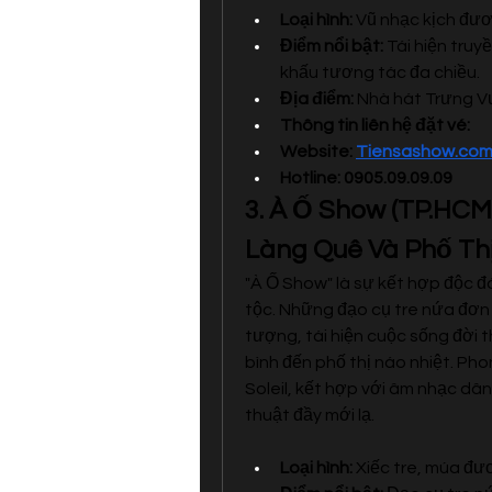
Loại hình:
 Vũ nhạc kịch đươ
Điểm nổi bật:
 Tái hiện tru
khấu tương tác đa chiều.
Địa điểm:
 Nhà hát Trưng 
Thông tin liên hệ đặt vé: 
Website: 
Tiensashow.co
Hotline: 0905.09.09.09
3. À Ố Show (TP.HCM
Làng Quê Và Phố Th
"À Ố Show" là sự kết hợp độc đ
tộc. Những đạo cụ tre nứa đơn
tượng, tái hiện cuộc sống đời 
bình đến phố thị náo nhiệt. Ph
Soleil, kết hợp với âm nhạc dân
thuật đầy mới lạ.
Loại hình:
 Xiếc tre, múa đư