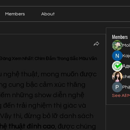
Members
About
Members
Mol
Kaj
Đáng Xem Nhất: Chìm Đắm Trong Sắc Màu Văn 
u nghệ thuật, mong muốn được 
ch
g cung bậc cảm xúc thăng 
Ph
iếm những show diễn nghệ 
See All 
đến trải nghiệm thị giác và 
thính giác tuyệt vời? Vậy thì, đừng bỏ lỡ danh sách 
hệ thuật đỉnh cao
, được chúng 