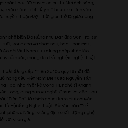
hệ sân khấu 3D huyền ảo hội tụ. Nơi ánh sáng, 
a bạn vào hành trình đầy mê hoặc, nơi tình yêu 
 huyền thoại vượt thời gian trở lại giữa lòng 
hành phố biển Đà Nẵng như Bán đảo Sơn Trà, sự 
0 tuổi, Voọc chà vá chân nâu, hoa Thàn Mát, 
và Áo dài Việt Nam được lồng ghép khéo léo 
đầy cảm xúc, mang đến trải nghiệm nghệ thuật 
huật đẳng cấp, "Tiên Sa" đã quy tụ một đội 
tuổi hàng đầu Việt Nam: Biên đạo Nguyễn Tấn 
g Hào, nhà thiết kế Công Trí, nghệ sĩ Khánh 
ăn Tòng, cùng hơn 40 nghệ sĩ múa và xiếc. Sau 
ài, "Tiên Sa" đã chinh phục được giới chuyên 
o từ Hội đồng Nghệ thuật, Sở Văn hóa Thể 
hành phố Đà Nẵng, khẳng định chất lượng nghệ 
ối với khán giả.