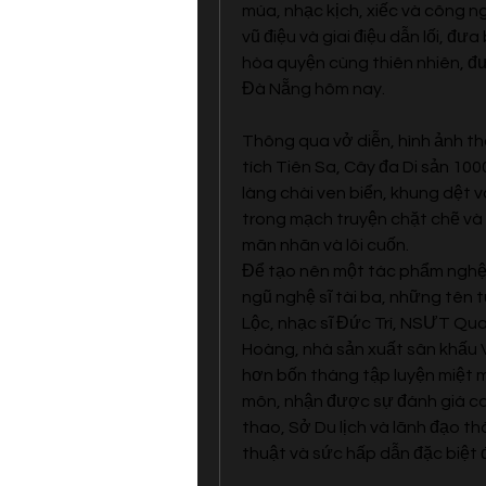
múa, nhạc kịch, xiếc và công ng
vũ điệu và giai điệu dẫn lối, đư
hòa quyện cùng thiên nhiên, đưa
Đà Nẵng hôm nay.
Thông qua vở diễn, hình ảnh t
tích Tiên Sa, Cây đa Di sản 100
làng chài ven biển, khung dệt 
trong mạch truyện chặt chẽ và 
mãn nhãn và lôi cuốn.
Để tạo nên một tác phẩm nghệ t
ngũ nghệ sĩ tài ba, những tên 
Lộc, nhạc sĩ Đức Trí, NSƯT Quan
Hoàng, nhà sản xuất sân khấu V
hơn bốn tháng tập luyện miệt m
môn, nhận được sự đánh giá ca
thao, Sở Du lịch và lãnh đạo t
thuật và sức hấp dẫn đặc biệt đ