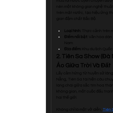
múa rối nước uyển chuyển được k
nên một không gian nghệ thuật
trên mặt nước, tạo hiệu ứng t
gian đậm chất Bắc Bộ.
Loại hình:
 Thực cảnh trên 
Điểm nổi bật:
 Văn hóa dân 
Nam.
Địa điểm:
 Khu du lịch Quốc 
2. Tiên Sa Show (Đà 
Ảo Giữa Trời Và Đất
Lấy cảm hứng từ huyền sử lãng 
Nẵng, Tiên Sa tái hiện câu chuy
làng chài giữa sắc tím hoa thà
không gian, một cuộc đấu tranh
hai thế giới.
Không chỉ là một vở diễn, 
Tiên 