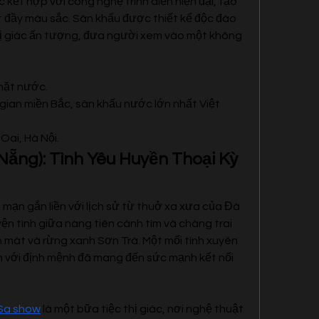
ết hợp với công nghệ trình diễn hiện đại, tạo 
 đầy màu sắc. Sân khấu được thiết kế độc đáo 
hị giác ấn tượng, đưa người xem vào một không 
mặt nước.
gian miền Bắc, sân khấu nước lớn nhất Việt 
Oai, Hà Nội.
Nẵng): Tình Yêu Huyền Thoại Kỳ 
mạn gắn liền với lịch sử từ thuở xa xưa của Đà 
ện tình giữa nàng tiên cánh tím và chàng trai 
n mát và rừng xanh Sơn Trà. Một mối tình xuyên 
 với định mệnh đã mang đến sức mạnh kết nối 
Sa show
 là một bữa tiệc thị giác, nơi nghệ thuật 