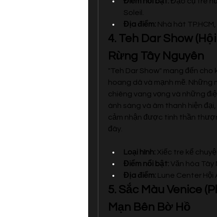
Điểm nổi bật:
 Đạo cụ tre n
Soleil.
Địa điểm:
 Nhà hát TP.HCM,
4. Teh Dar Show (Hội
Rừng Tây Nguyên
"Teh Dar Show" mang đến cho k
hoang dã và mạnh mẽ. Những mà
chiêng vang vọng và những điệ
ánh sáng và âm thanh hiện đại, 
cảm nhận được tinh thần thượn
đây.
Loại hình:
 Xiếc tre kể chuyệ
Điểm nổi bật:
 Văn hóa Tây 
Địa điểm:
 Lune Center Hội
5. Sắc Màu Venice (P
Mạn Bên Bờ Hồ