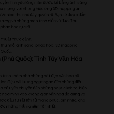
huyện tình yêu lãng mạn được kể bằng ánh sáng 
hơ mộng, với những hiệu ứng 3D mapping ấn 
 Venice thu nhỏ đầy quyến rũ. Bạn sẽ được đắm 
dương và những màn trình diễn vũ đạo điêu 
 pháo hoa rực rỡ.
 thuật thực cảnh.
e thu nhỏ, ánh sáng, pháo hoa, 3D mapping.
 Quốc.
 (Phú Quốc): Tinh Túy Văn Hóa 
h trình khám phá những nét đẹp văn hóa cổ 
làn điệu cải lương ngọt ngào đến những điệu 
a cổ uyển chuyển đến những hoạt cảnh tái hiện 
ợc hòa mình vào không gian văn hóa đa dạng và 
ợc đầu tư rất lớn từ trang phục, âm nhạc, cho 
ợc những trải nghiệm tốt nhất.