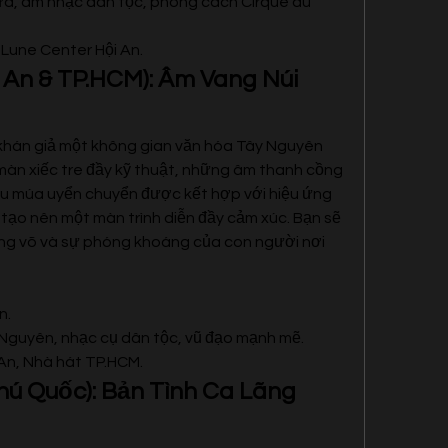
ứa, âm nhạc dân tộc, phong cách Cirque du 
 Lune Center Hội An.
 An & TP.HCM): Âm Vang Núi 
hán giả một không gian văn hóa Tây Nguyên 
n xiếc tre đầy kỹ thuật, những âm thanh cồng 
u múa uyển chuyển được kết hợp với hiệu ứng 
tạo nên một màn trình diễn đầy cảm xúc. Bạn sẽ 
g võ và sự phóng khoáng của con người nơi 
n.
Nguyên, nhạc cụ dân tộc, vũ đạo mạnh mẽ.
 An, Nhà hát TP.HCM.
hú Quốc): Bản Tình Ca Lãng 