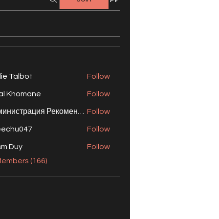
lie Talbot
Follow
al Khomane
Follow
Администрация Рекомендует
Follow
eechu047
Follow
ạm Duy
Follow
Members (166)