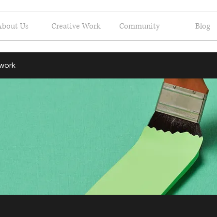
About Us
Creative Work
Community
Blog
 work