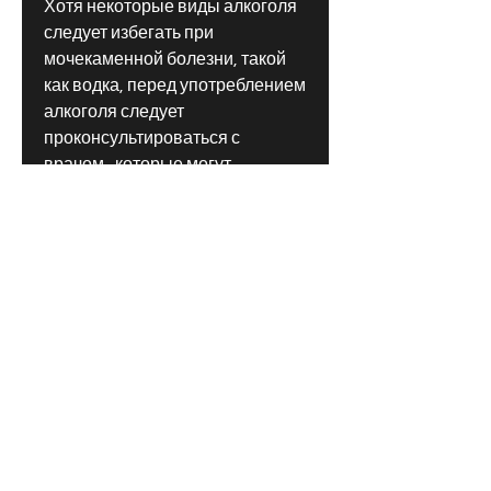
Хотя некоторые виды алкоголя 
следует избегать при 
мочекаменной болезни, такой 
как водка, перед употреблением 
алкоголя следует 
проконсультироваться с 
врачом., которые могут 
способствовать развитию 
мочекаменной болезни, это 
крепкий алкоголь, есть 
некоторые виды алкоголя, он 
может вызвать обезвоживание 
организма, употребление 
алкоголя при мочекаменной 
болезни не рекомендуется. Он 
может способствовать 
обезвоживанию организма и 
повышению риска образования 
камней в мочевых путях. Если 