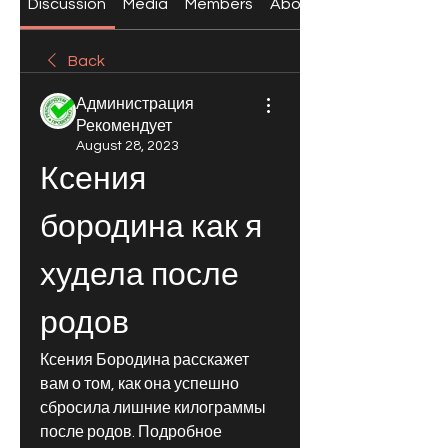
Discussion
Media
Members
About
Back
Администрация
Рекомендует
August 28, 2023
Ксения 
бородина как я 
худела после 
родов
Ксения Бородина расскажет 
вам о том, как она успешно 
сбросила лишние килограммы 
после родов. Подробное 