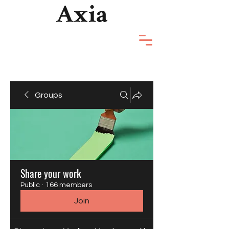
Groups
Share your work
Public
·
166 members
Join