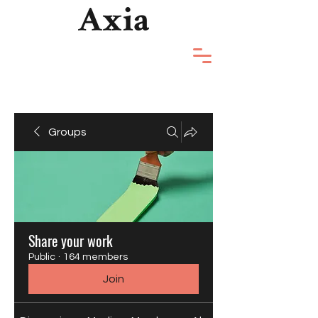
Groups
Share your work
Public
·
164 members
Join