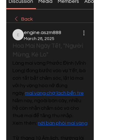
Discussion
Media
Members
About
Back
engine.aszm888
engine.aszm888
March 28, 2025
Hoa Mai Ngày Tết, "Người 
Mừng, Kẻ Lo"
Làng mai vàng Phước Định (Vĩnh 
Long) đang bước vào vụ Tết, bà 
con tất bật chăm sóc, lặt lá mai 
với hy vọng hoa nở đúng 
ngày.
mai vàng chợ lách bến tre
Năm nay, ngoài bán cây, nhiều 
hộ còn nhận chăm sóc và cho 
thuê mai để tăng thu nhập.
Xem thêm: 
nơi bán phôi mai vàng
Từ tháng 10 Âm lịch, thương lái 