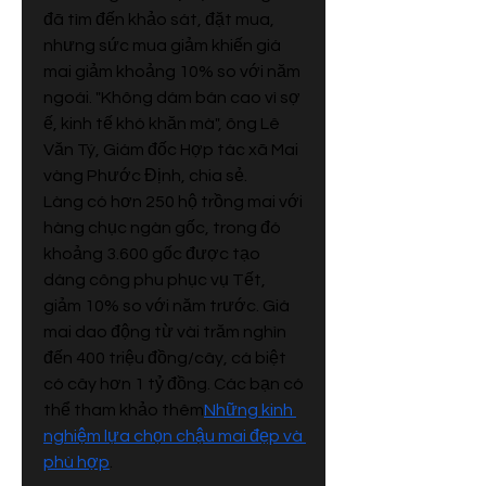
đã tìm đến khảo sát, đặt mua, 
nhưng sức mua giảm khiến giá 
mai giảm khoảng 10% so với năm 
ngoái. "Không dám bán cao vì sợ 
ế, kinh tế khó khăn mà", ông Lê 
Văn Tý, Giám đốc Hợp tác xã Mai 
vàng Phước Định, chia sẻ.
Làng có hơn 250 hộ trồng mai với 
hàng chục ngàn gốc, trong đó 
khoảng 3.600 gốc được tạo 
dáng công phu phục vụ Tết, 
giảm 10% so với năm trước. Giá 
mai dao động từ vài trăm nghìn 
đến 400 triệu đồng/cây, cá biệt 
có cây hơn 1 tỷ đồng. Các bạn có 
thể tham khảo thêm
Những kinh 
nghiệm lựa chọn chậu mai đẹp và 
phù hợp
.