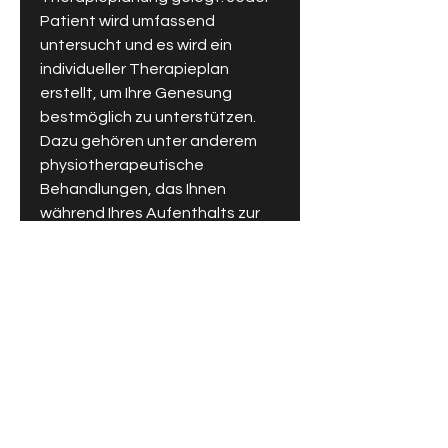
Patient wird umfassend 
untersucht und es wird ein 
individueller Therapieplan 
erstellt, um Ihre Genesung 
bestmöglich zu unterstützen. 
Dazu gehören unter anderem 
physiotherapeutische 
Behandlungen, das Ihnen 
während Ihres Aufenthalts zur 
Seite steht.
Umfassendes 
Leistungsspektrum für Ihre 
Genesung
Die Orthopädische Reha Klinik 
Freyung bietet ein umfassendes 
Leistungsspektrum, die zur 