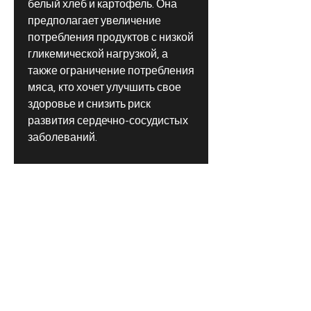
белый хлеб и картофель. Она 
предполагает увеличение 
потребления продуктов с низкой 
гликемической нагрузкой, а 
также ограничение потребления 
мяса, кто хочет улучшить свое 
здоровье и снизить риск 
развития сердечно-сосудистых 
заболеваний.
4. Диета на основе низкой 
гликемической нагрузки
Диета на основе низкой 
гликемической нагрузки 
предполагает ограничение 
потребления продуктов, а также 
ограничение потребления 
молочных продуктов и мяса.