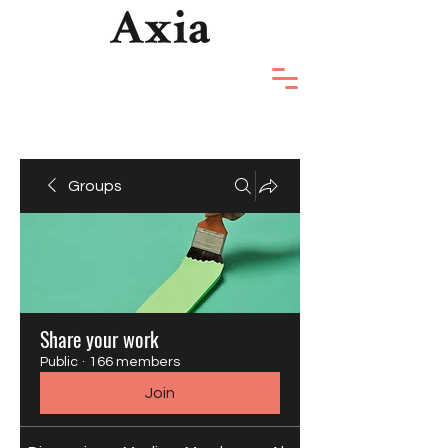
Groups
Share your work
Public
·
166 members
Join