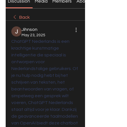
Discussion
Media
Members
About
Back
Jihnson
May 23, 2025
ChatGPT Nederlands is een 
krachtige kunstmatige 
intelligentie die speciaal is 
ontworpen voor 
Nederlandstalige gebruikers. Of 
je nu hulp nodig hebt bij het 
schrijven van teksten, het 
beantwoorden van vragen, of 
simpelweg een gesprek wilt 
voeren, ChatGPT Nederlands 
staat altijd voor je klaar. Dankzij 
de geavanceerde taalmodellen 
van OpenAI biedt deze chatbot 