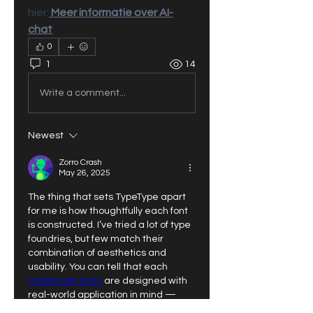
hier:
Meer informatie over AI-
chat
0
1
14
Write a comment...
Newest
Zorro Crash
May 26, 2025
The thing that sets TypeType apart 
for me is how thoughtfully each font 
is constructed. I’ve tried a lot of type 
foundries, but few match their 
combination of aesthetics and 
usability. You can tell that each 
trademark fonts
 are designed with 
real-world application in mind — 
they’re easy to integrate into design 