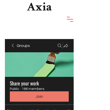
Groups
Share your work
Public
·
166 members
Join