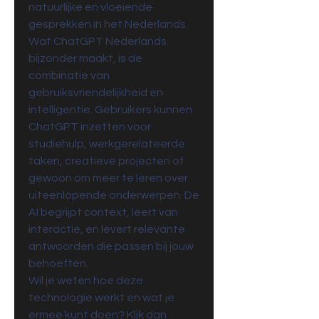
natuurlijke en vloeiende 
gesprekken in het Nederlands.
Wat ChatGPT Nederlands 
bijzonder maakt, is de 
combinatie van 
gebruiksvriendelijkheid en 
intelligentie. Gebruikers kunnen 
ChatGPT inzetten voor 
studiehulp, werkgerelateerde 
taken, creatieve projecten of 
gewoon om meer te leren over 
uiteenlopende onderwerpen. De 
AI begrijpt context, leert van 
interactie, en levert relevante 
antwoorden die passen bij jouw 
behoeften.
Wil je weten hoe deze 
technologie werkt en wat je 
ermee kunt doen? Klik dan 