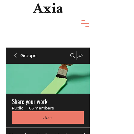
Groups
Share your work
Public
·
166 members
Join