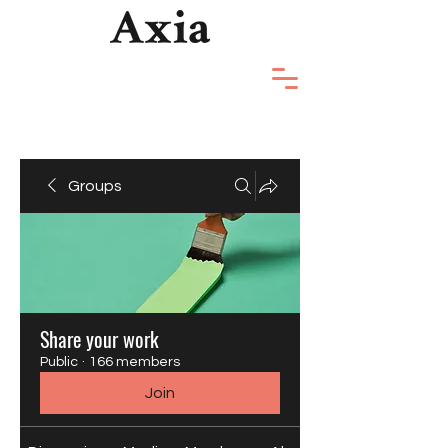
Groups
Share your work
Public
·
166 members
Join