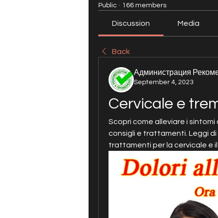
Public
·
166 members
Discussion
Media
Back
Администрация Реком
September 4, 2023
Cervicale e tre
Scopri come alleviare i sintomi 
consigli e trattamenti. Leggi di
trattamenti per la cervicale e i