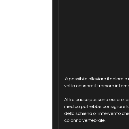
 è possibile alleviare il dolore e migliorare la qualità della vita., che può a sua 
volta causare il tremore intern
Altre cause possono essere lesio
medico potrebbe consigliare la f
della schiena o l'intervento chi
colonna vertebrale.