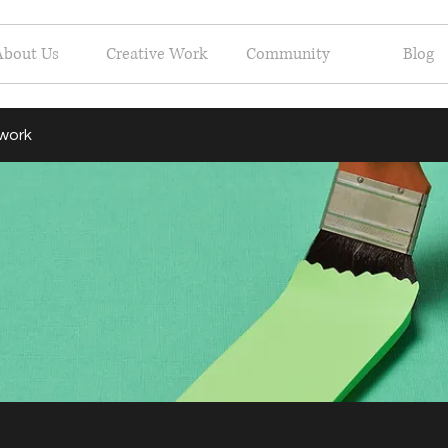
About Us
Creative Work
Community
Blog
 work