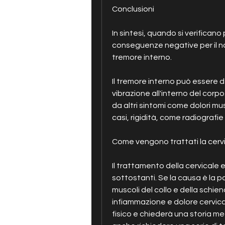
Conclusioni
In sintesi, quando si verificano
conseguenze negative per il no
tremore interno.
Il tremore interno può essere 
vibrazione all'interno del co
da altri sintomi come dolori musc
casi, rigidità, come radiografi
Come vengono trattati la cervi
Il trattamento della cervicale 
sottostanti. Se la causa è la p
muscoli del collo e della schie
infiammazione e dolore cervical
fisico e chiederà una storia m