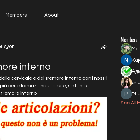
Members
About
Members
ендует
Mol
Kaj
more interno
della cervicale e del tremore interno con i nostri 
ch
 più per informazioni su cause, sintomi e 
l tremore interno.
Ph
See All 