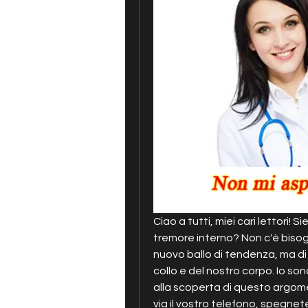
Ciao a tutti, miei cari lettori! Si
tremore interno? Non c'è bisog
nuovo ballo di tendenza, ma di 
collo e del nostro corpo. Io sono
alla scoperta di questo argom
via il vostro telefono, spegnet