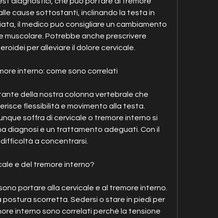
est diagnostici, che può portare al tremore 
e cause sottostanti, inclinando la testa in 
liata, il medico può consigliare un cambiamento 
one muscolare. Potrebbe anche prescrivere 
oidei per alleviare il dolore cervicale.
remore interno: come sono correlati
tante della nostra colonna vertebrale che 
erisce flessibilità e movimento alla testa. 
nque soffra di cervicale o tremore interno si 
na diagnosi e un trattamento adeguati. Con il 
difficoltà a concentrarsi.
cale e del tremore interno?
no portare alla cervicale e al tremore interno. 
 postura scorretta. Sedersi o stare in piedi per 
emore interno sono correlati perché la tensione 