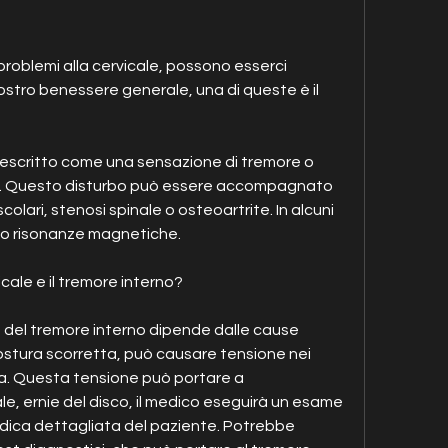
 problemi alla cervicale, possono esserci 
stro benessere generale, una di queste è il 
descritto come una sensazione di tremore o 
rpo. Questo disturbo può essere accompagnato 
olari, stenosi spinale o osteoartrite. In alcuni 
e o risonanze magnetiche.
cale e il tremore interno?
e del tremore interno dipende dalle cause 
ostura scorretta, può causare tensione nei 
na. Questa tensione può portare a 
e, ernie del disco, il medico eseguirà un esame 
edica dettagliata del paziente. Potrebbe 