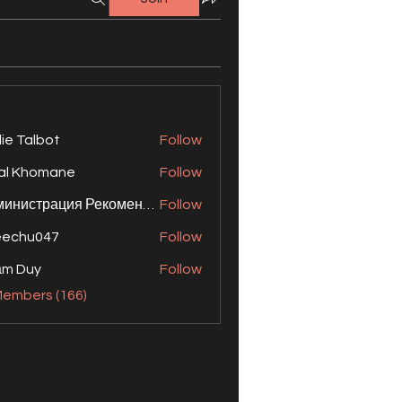
lie Talbot
Follow
al Khomane
Follow
Администрация Рекомендует
Follow
eechu047
Follow
ạm Duy
Follow
Members (166)