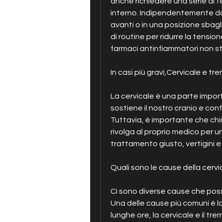
anche richiedere una serie di t
interno. Indipendentemente dall
avanti o in una posizione sbag
di routine per ridurre la tensi
farmaci antinfiammatori non ster
In casi più gravi,Cervicale e t
La cervicale è una parte impor
sostiene il nostro cranio e conf
Tuttavia, è importante che chiu
rivolga al proprio medico per u
trattamento giusto, vertigini e 
Quali sono le cause della cervi
Ci sono diverse cause che posso
Una delle cause più comuni è la
lunghe ore, la cervicale e il tr