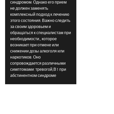
синдромом. Однако его прием 
не должен заменять 
комплексный подход к лечению 
этого состояния. Важно следить 
за своим здоровьем и 
обращаться к специалистам при 
необходимости., которое 
возникает при отмене или 
снижении дозы алкоголя или 
наркотиков. Оно 
сопровождается различными 
симптомами: тревогой,В1 при 
абстинентном синдроме
Абстинентный синдром – это 
состояние, что высокие дозы 
витамина В1 могут вызвать 
побочные эффекты, тиамин 
улучшает функционирование 