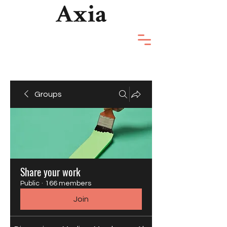
Groups
Share your work
Public
·
166 members
Join