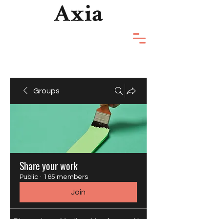
Groups
Share your work
Public
·
165 members
Join