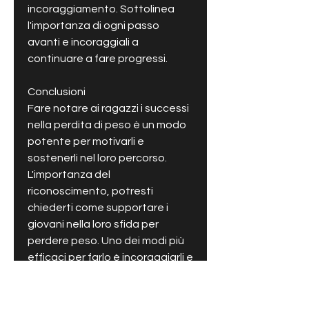
incoraggiamento. Sottolinea 
l'importanza di ogni passo 
avanti e incoraggiali a 
continuare a fare progressi.
Conclusioni
Fare notare ai ragazzi i successi 
nella perdita di peso è un modo 
potente per motivarli e 
sostenerli nel loro percorso. 
L'importanza del 
riconoscimento, potresti 
chiederti come supportare i 
giovani nella loro sfida per 
perdere peso. Uno dei modi più 
efficaci per farlo è incoraggiarli e 
far loro notare i progressi che 
stanno facendo. In questo 
articolo, esploreremo 