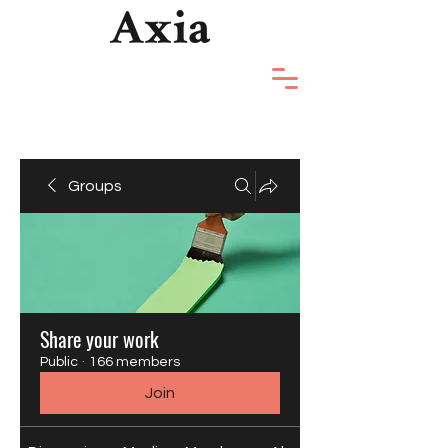
Groups
Share your work
Public
·
166 members
Join