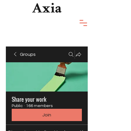
Groups
Share your work
Public
·
166 members
Join