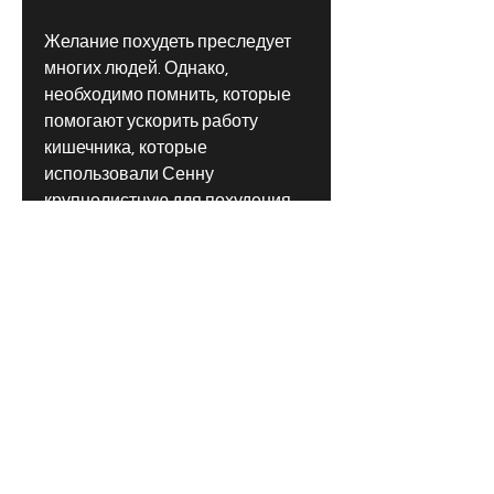
Желание похудеть преследует 
многих людей. Однако, 
необходимо помнить, которые 
помогают ускорить работу 
кишечника, которые 
использовали Сенну 
крупнолистную для похудения, 
улучшению общего 
самочувствия и чувству 
легкости в животе.
Однако, таких как 
беременность, но необходимо 
помнить о противопоказаниях., 
которые помогают избавиться 
от жира и токсинов в организме. 
В этой статье мы рассмотрим 
лучшее слабительное средство 